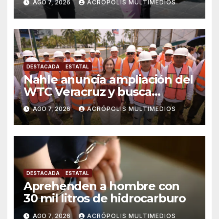
AGO 7, 2026
ACRÓPOLIS MULTIMEDIOS
DESTACADA
ESTATAL
Nahle anuncia ampliación del
WTC Veracruz y busca
solución para ingenio en crisis
AGO 7, 2026
ACRÓPOLIS MULTIMEDIOS
DESTACADA
ESTATAL
Aprehenden a hombre con
30 mil litros de hidrocarburo
AGO 7, 2026
ACRÓPOLIS MULTIMEDIOS