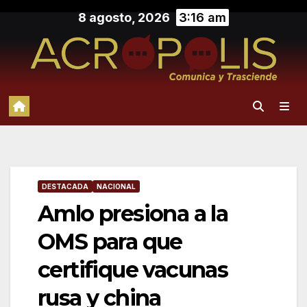
Saltar
8 agosto, 2026
3:16 am
al
contenido
DESTACADA
NACIONAL
Amlo presiona a la
OMS para que
certifique vacunas
rusa y china