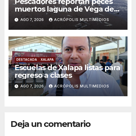
Pescadores reportan peces
muertos laguna de Vega de
Alatorre
AGO 7, 2026
ACRÓPOLIS MULTIMEDIOS
DESTACADA
XALAPA
Escuelas de Xalapa listas para
regreso a clases
AGO 7, 2026
ACRÓPOLIS MULTIMEDIOS
Deja un comentario