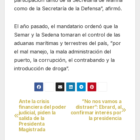
participación tanto de la Secretaría de Marina
como de la Secretaría de la Defensa”, afirmó.
El año pasado, el mandatario ordenó que la
Semar y la Sedena tomaran el control de las
aduanas marítimas y terrestres del país, ”por
el mal manejo, la mala administración del
puerto, la corrupción, el contrabando y la
introducción de droga”.
Ante la crisis
”No nos vamos a
Navegación
financiera del poder
distraer”: Ebrard, al
judicial, piden la
confirmar interés por
de
salida de la
la presidencia
Presidenta
entradas
Magistrada