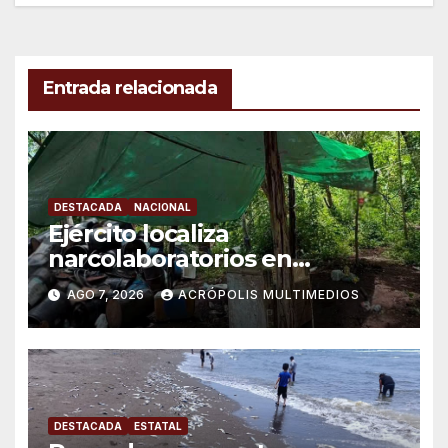
Entrada relacionada
DESTACADA
NACIONAL
Ejército localiza
narcolaboratorios en
Michoacán
AGO 7, 2026
ACRÓPOLIS MULTIMEDIOS
DESTACADA
ESTATAL