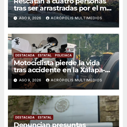
Rescatan a cuatro personas
tras ser arrastradas por el mar
en Chachalacas
AGO 9, 2026
ACRÓPOLIS MULTIMEDIOS
DESTACADA
ESTATAL
POLICIACA
Motociclista pierde la vida
tras accidente en la Xalapa-
Veracruz
AGO 9, 2026
ACRÓPOLIS MULTIMEDIOS
DESTACADA
ESTATAL
Denuncian presuntas