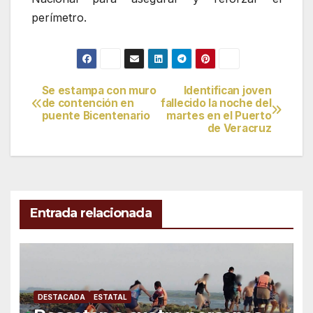
perímetro.
Se estampa con muro
Identifican joven
Navegación
de contención en
fallecido la noche del
puente Bicentenario
martes en el Puerto
de
de Veracruz
entradas
Entrada relacionada
DESTACADA
ESTATAL