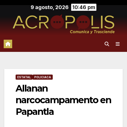
Saltar
9 agosto, 2026
10:46 pm
al
contenido
ESTATAL
POLICIACA
Allanan
narcocampamento en
Papantla