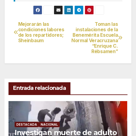
Mejorarán las
Toman las
Navegación
condiciones labores
instalaciones de la
de los repartidores;
Benemérita Escuela
de
Sheinbaum
Normal Veracruzana
“Enrique C.
entradas
Rébsamen”
Entrada relacionada
DESTACADA
NACIONAL
Investigan muerte de adulto