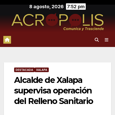
Saltar
8 agosto, 2026
7:52 pm
al
contenido
DESTACADA
XALAPA
Alcalde de Xalapa
supervisa operación
del Relleno Sanitario