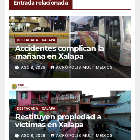
Entrada relacionada
DESTACADA
XALAPA
Accidentes complican la
mañana en Xalapa
AGO 8, 2026
ACRÓPOLIS MULTIMEDIOS
DESTACADA
XALAPA
Restituyen propiedad a
víctimas en Xalapa
AGO 8, 2026
ACRÓPOLIS MULTIMEDIOS