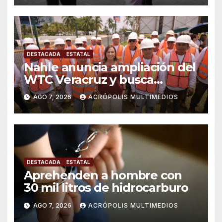
DESTACADA
ESTATAL
Nahle anuncia ampliación del
WTC Veracruz y busca
solución para ingenio en crisis
AGO 7, 2026
ACRÓPOLIS MULTIMEDIOS
DESTACADA
ESTATAL
Aprehenden a hombre con
30 mil litros de hidrocarburo
AGO 7, 2026
ACRÓPOLIS MULTIMEDIOS