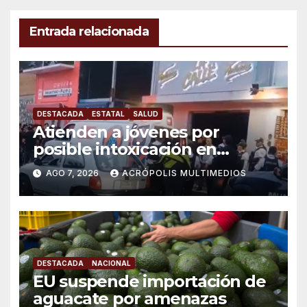
Entrada relacionada
DESTACADA
ESTATAL
SALUD
Atienden a jóvenes por
posible intoxicación en
Orizaba
AGO 7, 2026
ACRÓPOLIS MULTIMEDIOS
DESTACADA
NACIONAL
EU suspende importación de
aguacate por amenazas