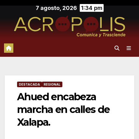
Saltar
7 agosto, 2026
1:34 pm
al
contenido
DESTACADA
REGIONAL
Ahued encabeza
marcha en calles de
Xalapa.