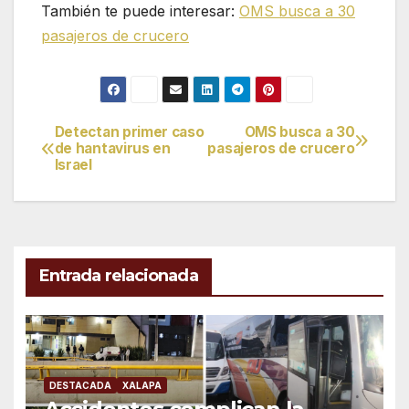
También te puede interesar:
OMS busca a 30
pasajeros de crucero
Detectan primer caso
OMS busca a 30
Navegación
de hantavirus en
pasajeros de crucero
Israel
de
entradas
Entrada relacionada
DESTACADA
XALAPA