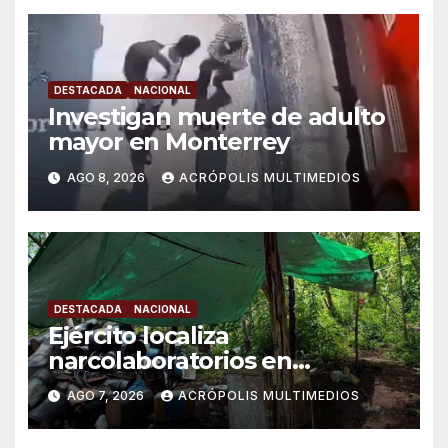
DESTACADA
NACIONAL
Investigan muerte de adulto
mayor en Monterrey
AGO 8, 2026
ACRÓPOLIS MULTIMEDIOS
DESTACADA
NACIONAL
Ejército localiza
narcolaboratorios en
Michoacán
AGO 7, 2026
ACRÓPOLIS MULTIMEDIOS