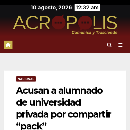
Saltar
10 agosto, 2026
12:32 am
al
contenido
NACIONAL
Acusan a alumnado
de universidad
privada por compartir
“pack”