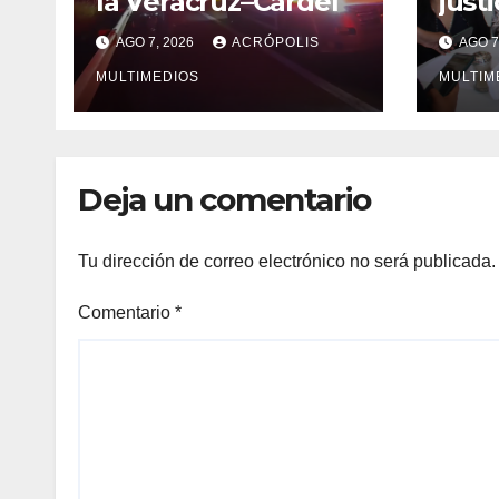
la Veracruz–Cardel
just
Zulm
AGO 7, 2026
ACRÓPOLIS
AGO 7
MULTIMEDIOS
MULTIM
Deja un comentario
Tu dirección de correo electrónico no será publicada.
Comentario
*