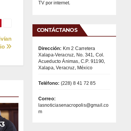
TV por internet.
CONTÁCTANOS
ivían
lio
Dirección:
Km 2 Carretera
Xalapa-Veracruz, No. 341, Col.
Acueducto Ánimas, C.P. 91190,
Xalapa, Veracruz, México
Teléfono:
(228) 8 41 72 85
Correo:
lasnoticiasenacropolis@gmail.co
m
33