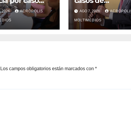
icia por caso
casos de
a en Xalapa
Ciclosporiasis
, 2026
ACRÓPOLIS
AGO 7, 2026
ACRÓPOLI
EDIOS
MULTIMEDIOS
Los campos obligatorios están marcados con
*