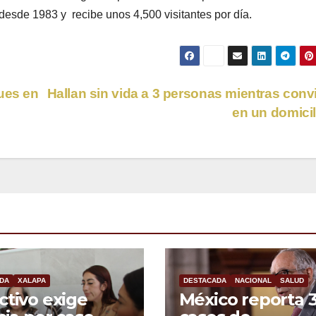
esde 1983 y recibe unos 4,500 visitantes por día.
ues en
Hallan sin vida a 3 personas mientras conv
en un domici
DA
XALAPA
DESTACADA
NACIONAL
SALUD
ctivo exige
México reporta 