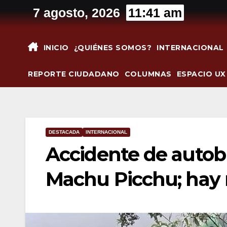
Saltar
7 agosto, 2026
11:41 am
al
contenido
INICIO
¿QUIÉNES SOMOS?
INTERNACIONAL
REPORTE CIUDADANO
COLUMNAS
ESPACIO UX
DESTACADA
INTERNACIONAL
Accidente de autob
Machu Picchu; hay