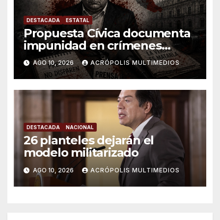
DESTACADA
ESTATAL
Propuesta Cívica documenta
impunidad en crímenes
contra periodistas en
AGO 10, 2026
ACRÓPOLIS MULTIMEDIOS
Veracruz
DESTACADA
NACIONAL
26 planteles dejarán el
modelo militarizado
AGO 10, 2026
ACRÓPOLIS MULTIMEDIOS