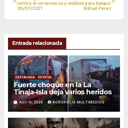
contra el coronavirus
y vialidad para Xalapa:
de
05/07/2021
Rafael Pérez
entradas
Entrada relacionada
DESTACADA
ESTATAL
Fuerte choque en la La
Tinaja-Isla deja varios heridos
AGO 10, 2026
ACRÓPOLIS MULTIMEDIOS