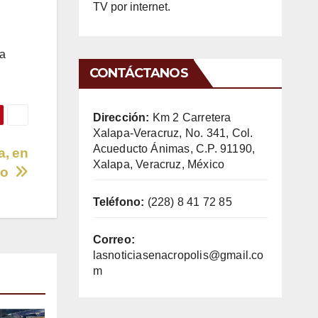
TV por internet.
ha
CONTÁCTANOS
Dirección:
Km 2 Carretera
Xalapa-Veracruz, No. 341, Col.
Acueducto Ánimas, C.P. 91190,
a, en
Xalapa, Veracruz, México
ero
Teléfono:
(228) 8 41 72 85
Correo:
lasnoticiasenacropolis@gmail.co
m