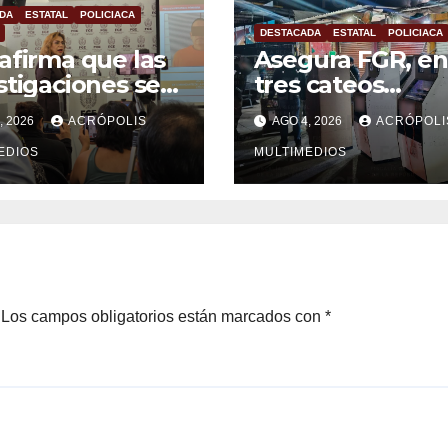
DA
ESTATAL
POLICIACA
DESTACADA
ESTATAL
POLICIACA
afirma que las
Asegura FGR, en
stigaciones se
tres cateos
entan en
simultáneos, 40
, 2026
ACRÓPOLIS
AGO 4, 2026
ACRÓPOLI
bas, no en
máquinas
reses políticos
EDIOS
tragamonedas 
MULTIMEDIOS
Veracruz
Los campos obligatorios están marcados con
*