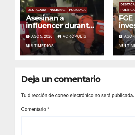
DESTACA
DESTACADA
NACIONAL
POLICIACA
POLÍTICA
Asesinan a
FGE 
influencer durante
inve
transmisión en vivo
sust
AGO 5, 2026
ACRÓPOLIS
AGO 4
en Culiacán
prue
MULTIMEDIOS
inte
MULTIM
Deja un comentario
Tu dirección de correo electrónico no será publicada.
Comentario
*