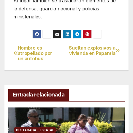
Al lugar también se trasladaron elementos de
la defensa, guardia nacional y policías
ministeriales.
Hombre es
Sueltan explosivos a
Navegación
atropellado por
vivienda en Papantla
un autobús
de
entradas
Entrada relacionada
DESTACADA
ESTATAL