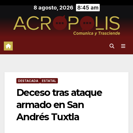
Saltar
8 agosto, 2026
8:45 am
al
contenido
DESTACADA
ESTATAL
Deceso tras ataque
armado en San
Andrés Tuxtla