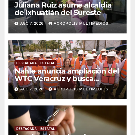
Juliana Ruiz asume alcaldía
de Ixhuatlán del Sureste
AGO 7, 2026
ACRÓPOLIS MULTIMEDIOS
DESTACADA
ESTATAL
Nahle anuncia ampliación del
WTC Veracruz y busca
solución para ingenio en crisis
AGO 7, 2026
ACRÓPOLIS MULTIMEDIOS
DESTACADA
ESTATAL