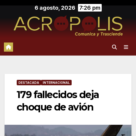
Saltar
6 agosto, 2026
7:26 pm
al
contenido
DESTACADA
INTERNACIONAL
179 fallecidos deja
choque de avión