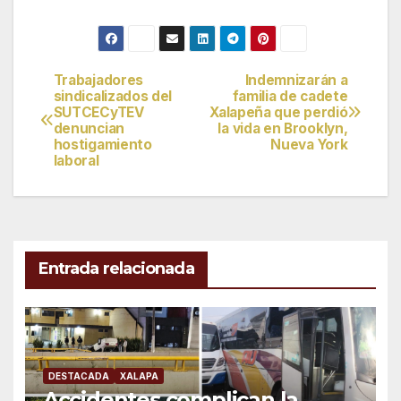
Trabajadores
Indemnizarán a
Navegación
sindicalizados del
familia de cadete
SUTCECyTEV
Xalapeña que perdió
de
denuncian
la vida en Brooklyn,
hostigamiento
Nueva York
entradas
laboral
Entrada relacionada
DESTACADA
XALAPA
Accidentes complican la