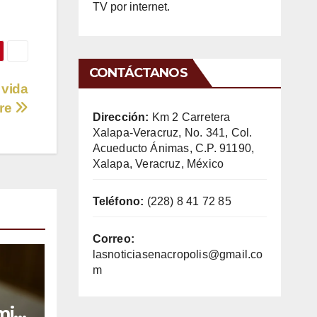
TV por internet.
CONTÁCTANOS
 vida
tre
Dirección:
Km 2 Carretera
Xalapa-Veracruz, No. 341, Col.
Acueducto Ánimas, C.P. 91190,
Xalapa, Veracruz, México
Teléfono:
(228) 8 41 72 85
Correo:
lasnoticiasenacropolis@gmail.co
m
mil