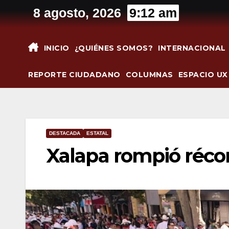
Saltar
8 agosto, 2026
9:12 am
al
contenido
INICIO
¿QUIÉNES SOMOS?
INTERNACIONAL
REPORTE CIUDADANO
COLUMNAS
ESPACIO UX
DESTACADA
ESTATAL
Xalapa rompió réco