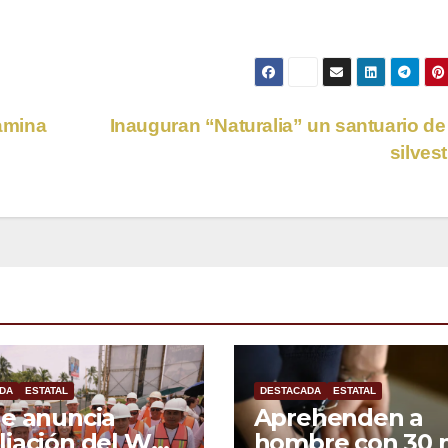
amina
Inauguran “Naturalia” un santuario de
silves
DA
ESTATAL
DESTACADA
ESTATAL
e anuncia
Aprehenden a
iación del WTC
hombre con 30 