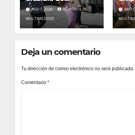
Ixhuatlán del
Vera
AGO 7, 2026
ACRÓPOLIS
AGO 7
Sureste
solu
MULTIMEDIOS
inge
MULTIM
Deja un comentario
Tu dirección de correo electrónico no será publicada.
Comentario
*