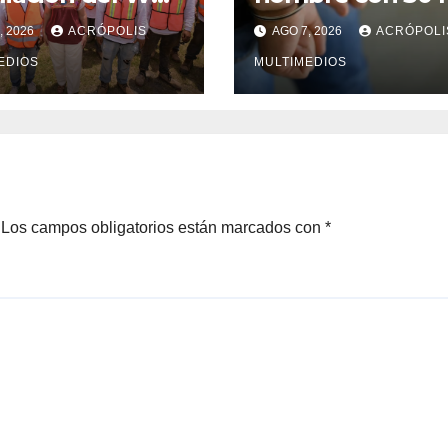
cruz y busca
litros de
, 2026
ACRÓPOLIS
AGO 7, 2026
ACRÓPOLI
ción para
hidrocarburo
nio en crisis
EDIOS
MULTIMEDIOS
Los campos obligatorios están marcados con
*