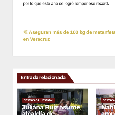
por lo que este año se logró romper ese récord.
Navegación
Aseguran más de 100 kg de metanfet
en Veracruz
de
entradas
Entrada relacionada
DESTACADA
ESTATAL
DESTACA
Juliana Ruiz asume
Nahl
alcaldía de
ampl