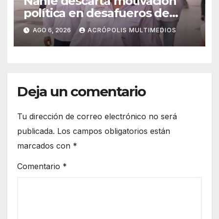
Nahle descarta motivación
política en desafueros de
alcaldes
AGO 6, 2026
ACRÓPOLIS MULTIMEDIOS
Deja un comentario
Tu dirección de correo electrónico no será
publicada.
Los campos obligatorios están
marcados con
*
Comentario
*