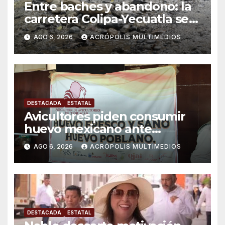
Entre baches y abandono: la
carretera Colipa-Yecuatla se
convierte en un riesgo diario
AGO 6, 2026
ACRÓPOLIS MULTIMEDIOS
DESTACADA
ESTATAL
Avicultores piden consumir
huevo mexicano ante
importaciones
AGO 6, 2026
ACRÓPOLIS MULTIMEDIOS
DESTACADA
ESTATAL