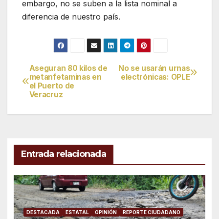
embargo, no se suben a la lista nominal a
diferencia de nuestro país.
Aseguran 80 kilos de
No se usarán urnas
Navegación
metanfetaminas en
electrónicas: OPLE
el Puerto de
de
Veracruz
entradas
Entrada relacionada
DESTACADA
ESTATAL
OPINIÓN
REPORTE CIUDADANO