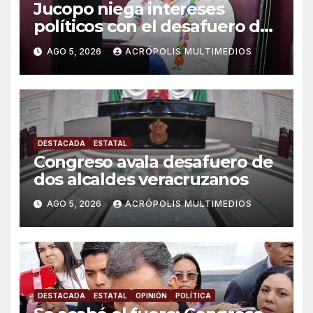
Jucopo niega intereses
políticos con el desafuero de
alcaldes
AGO 5, 2026
ACRÓPOLIS MULTIMEDIOS
DESTACADA
ESTATAL
Congreso avala desafuero de
dos alcaldes veracruzanos
AGO 5, 2026
ACRÓPOLIS MULTIMEDIOS
DESTACADA
ESTATAL
OPINIÓN
POLÍTICA