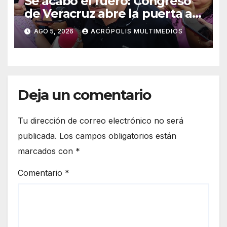
Se acabó el fuero: Congreso
de Veracruz abre la puerta a
proceso penal contra alcalde
AGO 5, 2026
ACRÓPOLIS MULTIMEDIOS
de Úrsulo Galván
Deja un comentario
Tu dirección de correo electrónico no será
publicada.
Los campos obligatorios están
marcados con
*
Comentario
*