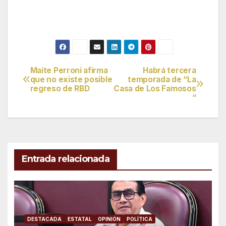
Maite Perroni afirma
Habrá tercera
Navegación
que no existe posible
temporada de “La
regreso de RBD
Casa de Los Famosos
de
“
entradas
Entrada relacionada
DESTACADA
ESTATAL
OPINIÓN
POLÍTICA