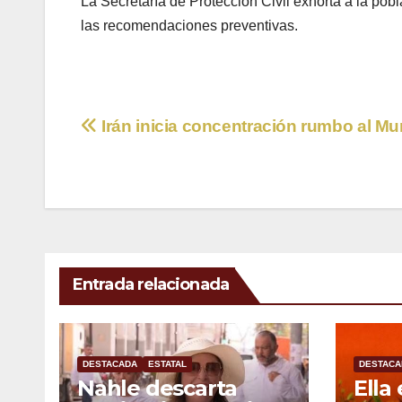
La Secretaría de Protección Civil exhorta a la pob
las recomendaciones preventivas.
Navegación
Irán inicia concentración rumbo al Mu
de
entradas
Entrada relacionada
DESTACADA
ESTATAL
DESTACA
Nahle descarta
Ella