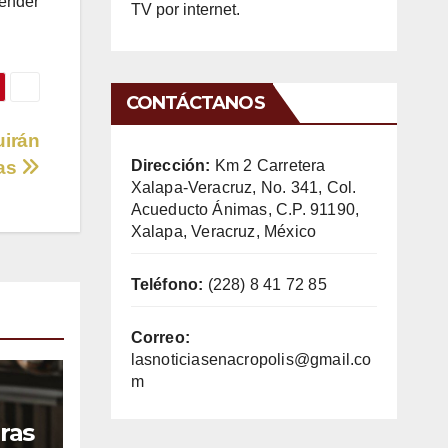
tender
TV por internet.
CONTÁCTANOS
uirán
Dirección:
Km 2 Carretera
das
Xalapa-Veracruz, No. 341, Col.
Acueducto Ánimas, C.P. 91190,
Xalapa, Veracruz, México
Teléfono:
(228) 8 41 72 85
Correo:
lasnoticiasenacropolis@gmail.co
m
ras