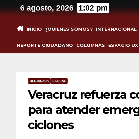
Saltar
6 agosto, 2026
1:02 pm
al
contenido
INICIO
¿QUIÉNES SOMOS?
INTERNACIONAL
REPORTE CIUDADANO
COLUMNAS
ESPACIO UX
DESTACADA
ESTATAL
Veracruz refuerza co
para atender emerge
ciclones