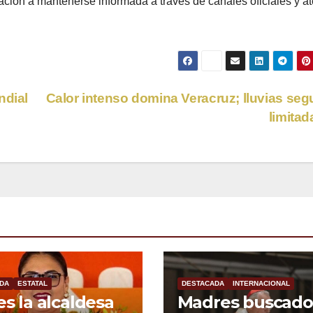
lación a mantenerse informada a través de canales oficiales y a
ndial
Calor intenso domina Veracruz; lluvias seg
limita
DA
ESTATAL
DESTACADA
INTERNACIONAL
 es la alcaldesa
Madres buscado