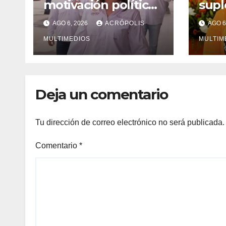
motivación política
supl
en desafueros de
lice
AGO 6, 2026
ACRÓPOLIS
AGO 6
alcaldes
de R
MULTIMEDIOS
en I
MULTIM
Sure
Deja un comentario
Tu dirección de correo electrónico no será publicada.
Comentario
*