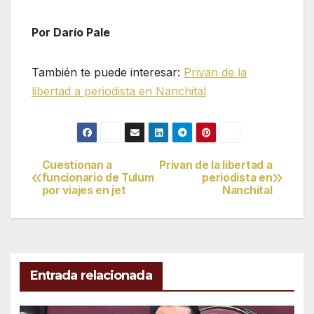
Por Darío Pale
También te puede interesar:
Privan de la
libertad a periodista en Nanchital
Cuestionan a
Privan de la libertad a
Navegación
funcionario de Tulum
periodista en
por viajes en jet
Nanchital
de
entradas
Entrada relacionada