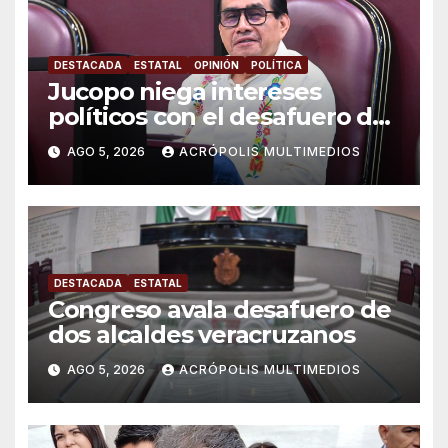
DESTACADA
ESTATAL
OPINIÓN
POLÍTICA
Jucopo niega intereses
políticos con el desafuero de
alcaldes
AGO 5, 2026
ACRÓPOLIS MULTIMEDIOS
DESTACADA
ESTATAL
Congreso avala desafuero de
dos alcaldes veracruzanos
AGO 5, 2026
ACRÓPOLIS MULTIMEDIOS