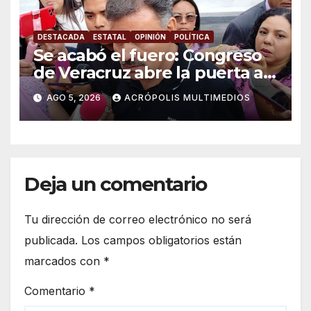
DESTACADA
ESTATAL
OPINIÓN
POLÍTICA
Se acabó el fuero: Congreso
de Veracruz abre la puerta a
proceso penal contra alcalde
AGO 5, 2026
ACRÓPOLIS MULTIMEDIOS
de Úrsulo Galván
Deja un comentario
Tu dirección de correo electrónico no será
publicada.
Los campos obligatorios están
marcados con
*
Comentario
*