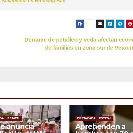
or Salamanca en Breaking Bad
Derrame de petróleo y veda afectan eco
de familias en zona sur de Verac
DA
ESTATAL
DESTACADA
ESTATAL
e anuncia
Aprehenden a