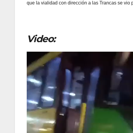
que la vialidad con dirección a las Trancas se vio
Video:
Reproductor
de
vídeo