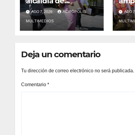
alcaldía de
ampl
Ixhuatlán del
Vera
AGO 7, 2026
ACRÓPOLIS
AGO 7
Sureste
solu
MULTIMEDIOS
inge
MULTIM
Deja un comentario
Tu dirección de correo electrónico no será publicada.
Comentario
*