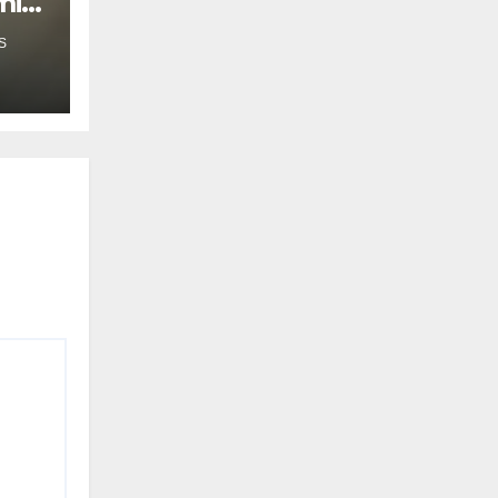
mil
S