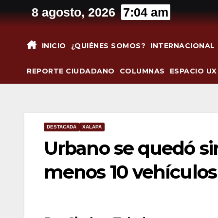
Saltar
8 agosto, 2026
7:04 am
al
contenido
INICIO
¿QUIÉNES SOMOS?
INTERNACIONAL
REPORTE CIUDADANO
COLUMNAS
ESPACIO UX
DESTACADA
XALAPA
Urbano se quedó sin
menos 10 vehículos