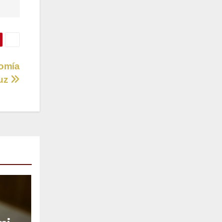
nomía
ruz