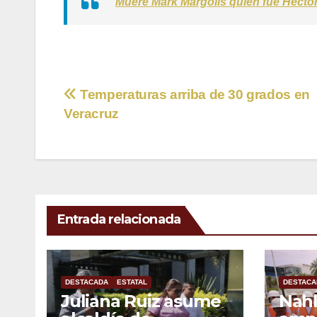
Muere Mark Margolis quien fue Héct
Navegación
Temperaturas arriba de 30 grados en
Veracruz
de
entradas
Entrada relacionada
DESTACADA
ESTATAL
DESTACA
Juliana Ruiz asume
Nahl