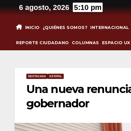
Saltar
6 agosto, 2026
5:10 pm
al
contenido
INICIO
¿QUIÉNES SOMOS?
INTERNACIONAL
REPORTE CIUDADANO
COLUMNAS
ESPACIO UX
DESTACADA
ESTATAL
Una nueva renuncia
gobernador