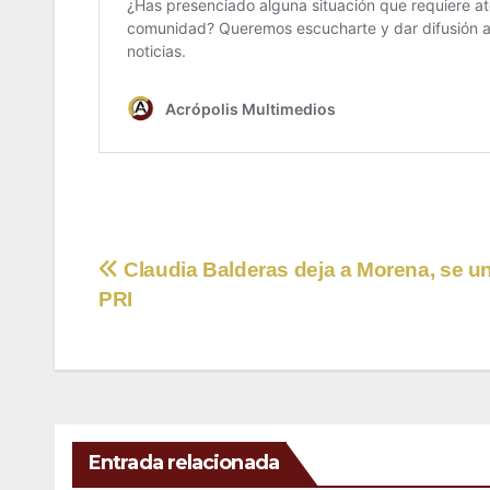
Navegación
Claudia Balderas deja a Morena, se un
PRI
de
entradas
Entrada relacionada