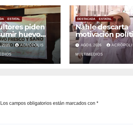
DA
ESTATAL
DESTACADA
ESTATAL
ultores piden
Nahle descarta
sumir huevo
motivación polít
cano ante
en desafueros d
, 2026
ACRÓPOLIS
AGO 6, 2026
ACRÓPOLI
rtaciones
alcaldes
EDIOS
MULTIMEDIOS
Los campos obligatorios están marcados con
*