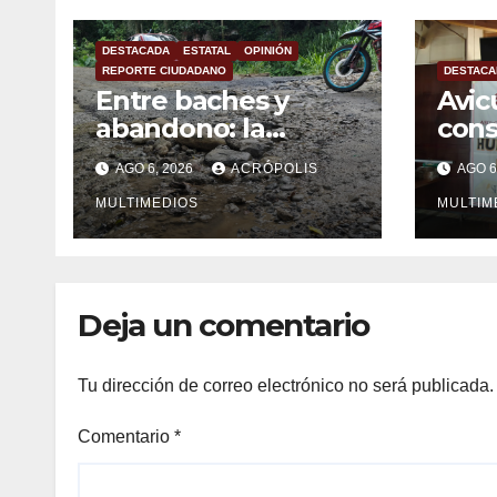
DESTACADA
ESTATAL
OPINIÓN
REPORTE CIUDADANO
DESTACA
Entre baches y
Avic
abandono: la
con
carretera Colipa-
mexi
AGO 6, 2026
ACRÓPOLIS
AGO 6
Yecuatla se
impo
convierte en un
MULTIMEDIOS
MULTIM
riesgo diario
Deja un comentario
Tu dirección de correo electrónico no será publicada.
Comentario
*