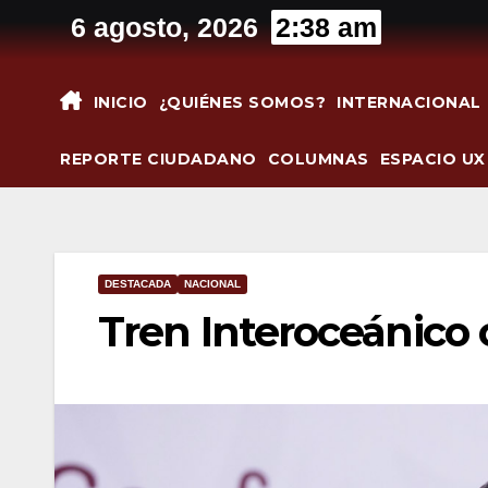
Saltar
6 agosto, 2026
2:38 am
al
contenido
INICIO
¿QUIÉNES SOMOS?
INTERNACIONAL
REPORTE CIUDADANO
COLUMNAS
ESPACIO UX
DESTACADA
NACIONAL
Tren Interoceánico