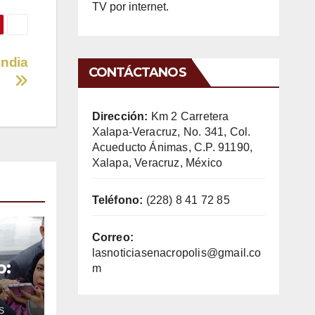
TV por internet.
India
CONTÁCTANOS
Dirección:
Km 2 Carretera
Xalapa-Veracruz, No. 341, Col.
Acueducto Ánimas, C.P. 91190,
Xalapa, Veracruz, México
Teléfono:
(228) 8 41 72 85
Correo:
lasnoticiasenacropolis@gmail.co
o:
m
S