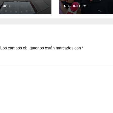
cruzanos
puerta a proces
EDIOS
penal contra
MULTIMEDIOS
alcalde de Úrsul
Galván
Los campos obligatorios están marcados con
*