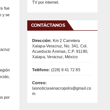
TV por internet.
ya fue
o y se
CONTÁCTANOS
Dirección:
Km 2 Carretera
Xalapa-Veracruz, No. 341, Col.
racruz
Acueducto Ánimas, C.P. 91190,
Xalapa, Veracruz, México
Teléfono:
(228) 8 41 72 85
región
ecido,
Correo:
lasnoticiasenacropolis@gmail.co
m
os por