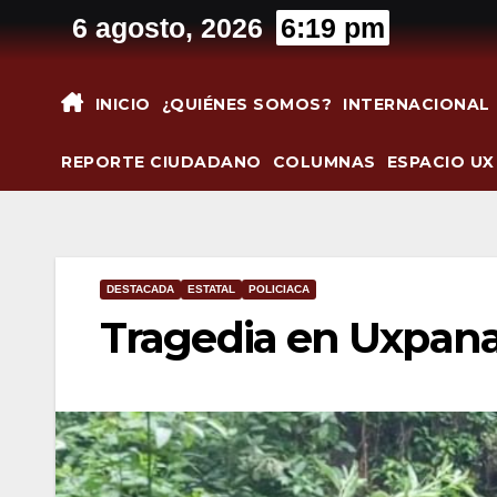
Saltar
6 agosto, 2026
6:19 pm
al
contenido
INICIO
¿QUIÉNES SOMOS?
INTERNACIONAL
REPORTE CIUDADANO
COLUMNAS
ESPACIO UX
DESTACADA
ESTATAL
POLICIACA
Tragedia en Uxpan