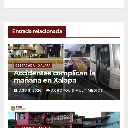
entradas
Entrada relacionada
DESTACADA
XALAPA
Accidentes complican la
mañana en Xalapa
AGO 8, 2026
ACRÓPOLIS MULTIMEDIOS
DESTACADA
XALAPA