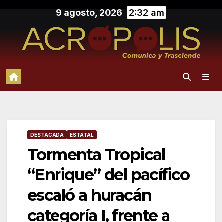
Saltar
9 agosto, 2026
2:32 am
al
contenido
DESTACADA
ESTATAL
Tormenta Tropical
“Enrique” del pacífico
escaló a huracán
categoría I, frente a