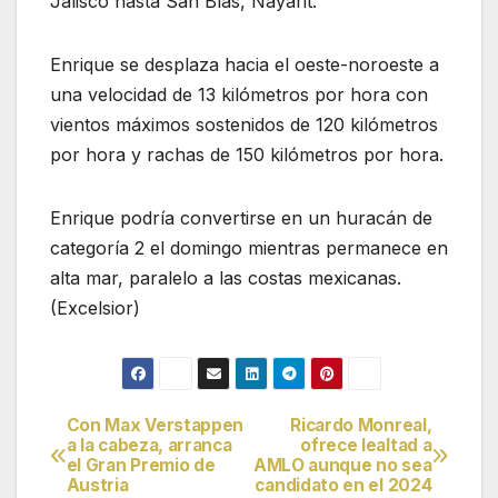
Jalisco hasta San Blas, Nayarit.
Enrique se desplaza hacia el oeste-noroeste a
una velocidad de 13 kilómetros por hora con
vientos máximos sostenidos de 120 kilómetros
por hora y rachas de 150 kilómetros por hora.
Enrique podría convertirse en un huracán de
categoría 2 el domingo mientras permanece en
alta mar, paralelo a las costas mexicanas.
(Excelsior)
Con Max Verstappen
Ricardo Monreal,
Navegación
a la cabeza, arranca
ofrece lealtad a
el Gran Premio de
AMLO aunque no sea
de
Austria
candidato en el 2024