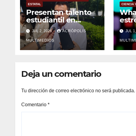
ESTATAL
CIENCIA
Presentan talento
Wha
estudiantil en
estr
Veracruz
de u
JUL 2, 2026
ACRÓPOLIS
JUL 1
núme
MULTIMEDIOS
MULTIM
Deja un comentario
Tu dirección de correo electrónico no será publicada.
Comentario
*