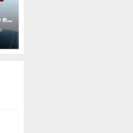
e en
S