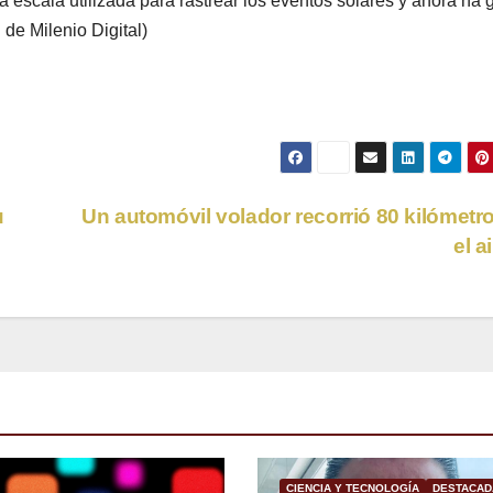
 escala utilizada para rastrear los eventos solares y ahora ha 
 de Milenio Digital)
u
Un automóvil volador recorrió 80 kilómetr
el a
CIENCIA Y TECNOLOGÍA
DESTACAD