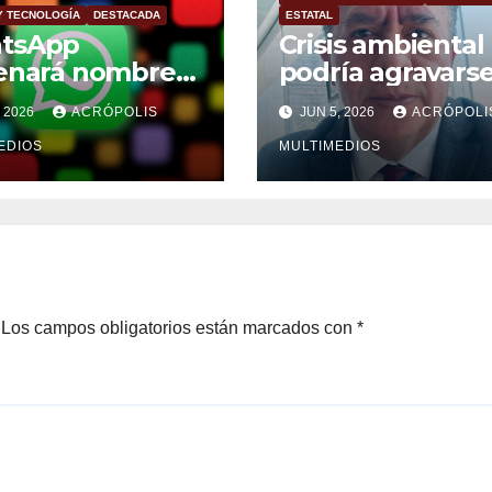
 Y TECNOLOGÍA
DESTACADA
ESTATAL
tsApp
Crisis ambiental
enará nombres
podría agravars
suario sin
México
, 2026
ACRÓPOLIS
JUN 5, 2026
ACRÓPOLI
ro telefónico
EDIOS
MULTIMEDIOS
Los campos obligatorios están marcados con
*