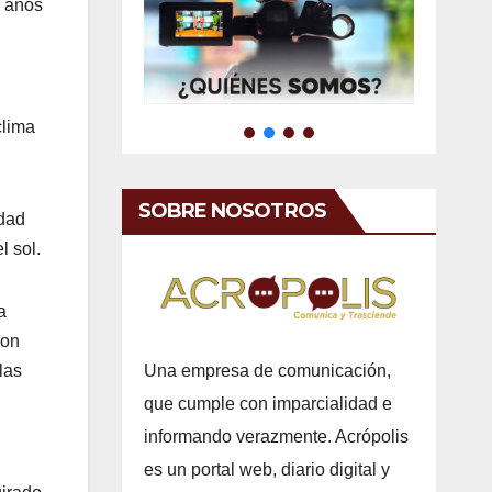
e años
clima
SOBRE NOSOTROS
idad
l sol.
a
con
Una empresa de comunicación,
las
que cumple con imparcialidad e
informando verazmente. Acrópolis
es un portal web, diario digital y