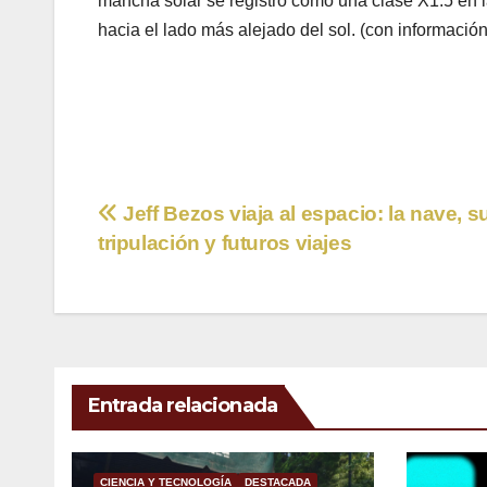
mancha solar se registró como una clase X1.5 en la
hacia el lado más alejado del sol. (con información
Navegación
Jeff Bezos viaja al espacio: la nave, s
tripulación y futuros viajes
de
entradas
Entrada relacionada
CIENCIA Y TECNOLOGÍA
DESTACADA