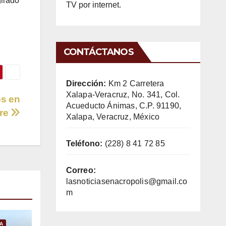
girado
TV por internet.
CONTÁCTANOS
Dirección:
Km 2 Carretera
Xalapa-Veracruz, No. 341, Col.
os en
Acueducto Ánimas, C.P. 91190,
ire
Xalapa, Veracruz, México
Teléfono:
(228) 8 41 72 85
Correo:
lasnoticiasenacropolis@gmail.co
m
A