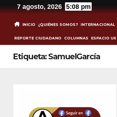
Saltar
7 agosto, 2026
5:08 pm
al
contenido
INICIO
¿QUIÉNES SOMOS?
INTERNACIONAL
REPORTE CIUDADANO
COLUMNAS
ESPACIO UX
Etiqueta:
SamuelGarcía