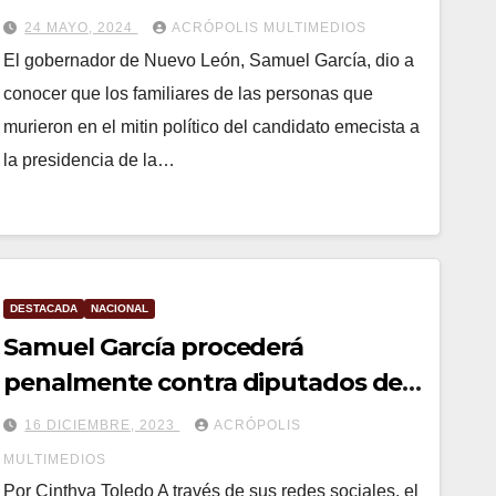
24 MAYO, 2024
ACRÓPOLIS MULTIMEDIOS
El gobernador de Nuevo León, Samuel García, dio a
conocer que los familiares de las personas que
murieron en el mitin político del candidato emecista a
la presidencia de la…
DESTACADA
NACIONAL
Samuel García procederá
penalmente contra diputados del
PAN y PRI
16 DICIEMBRE, 2023
ACRÓPOLIS
MULTIMEDIOS
Por Cinthya Toledo A través de sus redes sociales, el