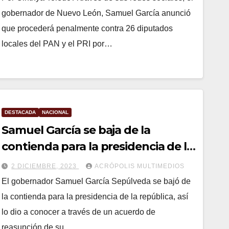
gobernador de Nuevo León, Samuel García anunció
que procederá penalmente contra 26 diputados
locales del PAN y el PRI por…
DESTACADA
NACIONAL
Samuel García se baja de la
contienda para la presidencia de la
república
2 DICIEMBRE, 2023
ACRÓPOLIS MULTIMEDIOS
El gobernador Samuel García Sepúlveda se bajó de
la contienda para la presidencia de la república, así
lo dio a conocer a través de un acuerdo de
reasunción de su…