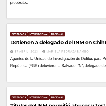
propósito…
DESTACADA
INTERNACIONAL
NACIONAL
Detienen a delegado del INM en Chi
17 ABRIL, 2023
MARIELA PEDRAZA NAMBO
Agentes de la Unidad de Investigación de Delitos para Pe
República (FGR) detuvieron a Salvador “N”, delegado del
DESTACADA
INTERNACIONAL
NACIONAL
Titular del INM permitió abusos y to