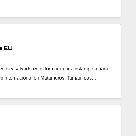
a EU
reños y salvadoreños formaron una estampida para
evo Internacional en Matamoros, Tamaulipas.…