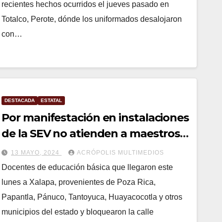
recientes hechos ocurridos el jueves pasado en
Totalco, Perote, dónde los uniformados desalojaron
con…
DESTACADA
ESTATAL
Por manifestación en instalaciones
de la SEV no atienden a maestros
que se trasladaron de varias partes
13 MAYO, 2024
ACRÓPOLIS MULTIMEDIOS
del estado
Docentes de educación básica que llegaron este
lunes a Xalapa, provenientes de Poza Rica,
Papantla, Pánuco, Tantoyuca, Huayacocotla y otros
municipios del estado y bloquearon la calle