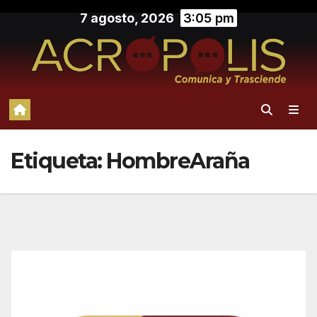
Saltar
7 agosto, 2026
3:05 pm
al
contenido
Etiqueta:
HombreAraña