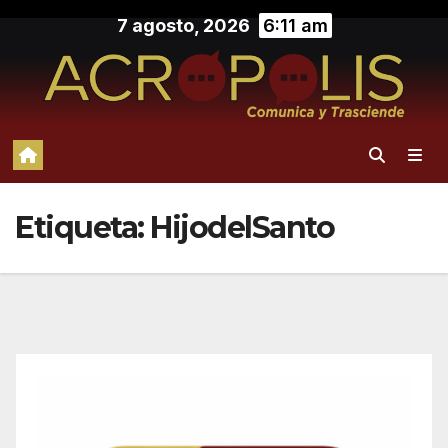
Saltar
7 agosto, 2026
6:11 am
al
contenido
Etiqueta:
HijodelSanto