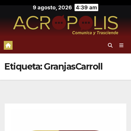
Saltar
9 agosto, 2026
4:39 am
al
contenido
Etiqueta:
GranjasCarroll