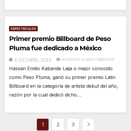
ESPECTÁCULOS
Primer premio Billboard de Peso
Pluma fue dedicado a México
6 OCTUBRE, 2023
ACRÓPOLIS MULTIMEDIOS
Hassan Emilio Kabande Laija o mejor conocido
como Peso Pluma, ganó su primer premio Latin
Billboard en la categoría de artista debut del año,
razón por la cual dedicó dicho…
Paginación
1
2
3