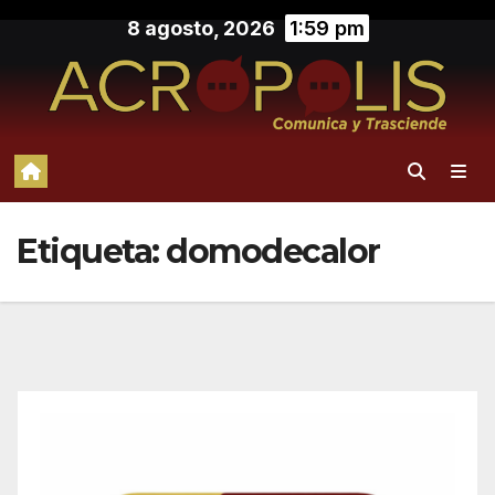
Saltar
8 agosto, 2026
1:59 pm
al
contenido
Etiqueta:
domodecalor