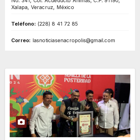
No. 341, Col. Acueducto Ánimas, C.P. 91190,
Xalapa, Veracruz, México
Teléfono:
(228) 8 41 72 85
Correo:
lasnoticiasenacropolis@gmail.com