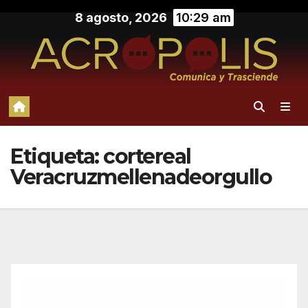
Saltar
8 agosto, 2026
10:29 am
al
contenido
Etiqueta:
cortereal
Veracruzmellenadeorgullo