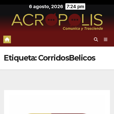
Saltar
6 agosto, 2026
7:24 pm
al
contenido
Etiqueta:
CorridosBelicos