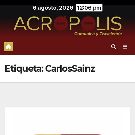
Saltar
6 agosto, 2026
12:06 pm
al
contenido
Etiqueta:
CarlosSainz