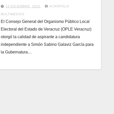
candidaturas independientes
13 DICIEMBRE, 2023
ACRÓPOLIS
MULTIMEDIOS
El Consejo General del Organismo Público Local
Electoral del Estado de Veracruz (OPLE Veracruz)
otorgó la calidad de aspirante a candidatura
independiente a Simón Sabino Galaviz García para
la Gubernatura…