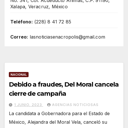
No. 341, Col. Acueducto Ánimas, C.P. 91190,
Xalapa, Veracruz, México
Teléfono:
(228) 8 41 72 85
Correo:
lasnoticiasenacropolis@gmail.com
NACIONAL
Debido a fraudes, Del Moral cancela
cierre de campaña
1 JUNIO, 2023
AGENCIAS NOTICIOSAS
La candidata a Gobernadora para el Estado de
México, Alejandra del Moral Vela, canceló su