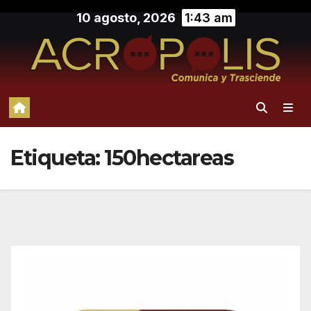
Saltar
10 agosto, 2026
1:43 am
al
contenido
Etiqueta:
150hectareas