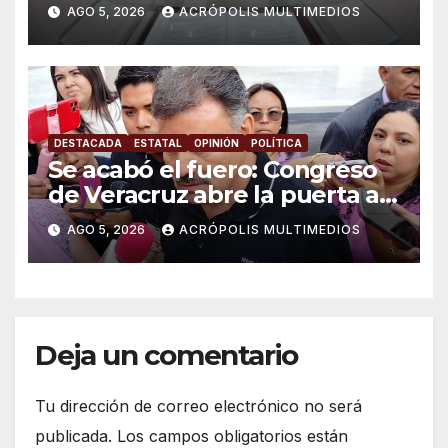
AGO 5, 2026
ACRÓPOLIS MULTIMEDIOS
DESTACADA
ESTATAL
OPINIÓN
POLÍTICA
Se acabó el fuero: Congreso
de Veracruz abre la puerta a
proceso penal contra alcalde
AGO 5, 2026
ACRÓPOLIS MULTIMEDIOS
de Úrsulo Galván
Deja un comentario
Tu dirección de correo electrónico no será
publicada.
Los campos obligatorios están