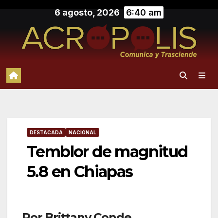
Saltar
6 agosto, 2026
6:40 am
al
contenido
DESTACADA
NACIONAL
Temblor de magnitud
5.8 en Chiapas
Por Brittany Conde