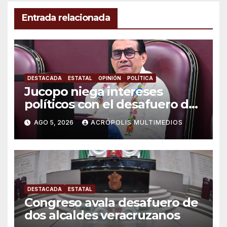
Entrada relacionada
DESTACADA
ESTATAL
OPINIÓN
POLÍTICA
Jucopo niega intereses
políticos con el desafuero de
alcaldes
AGO 5, 2026
ACRÓPOLIS MULTIMEDIOS
DESTACADA
ESTATAL
Congreso avala desafuero de
dos alcaldes veracruzanos