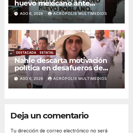
huevo mexicano ante
importaciones
AGO 6, 2026
ACRÓPOLIS MULTIMEDIOS
DESTACADA
ESTATAL
Nahle descarta motivación
política en desafueros de
alcaldes
AGO 6, 2026
ACRÓPOLIS MULTIMEDIOS
Deja un comentario
Tu dirección de correo electrónico no será