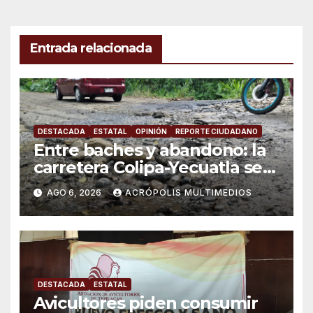
entradas
Entrada relacionada
DESTACADA
ESTATAL
OPINIÓN
REPORTE CIUDADANO
Entre baches y abandono: la
carretera Colipa-Yecuatla se
convierte en un riesgo diario
AGO 6, 2026
ACRÓPOLIS MULTIMEDIOS
DESTACADA
ESTATAL
Avicultores piden consumir