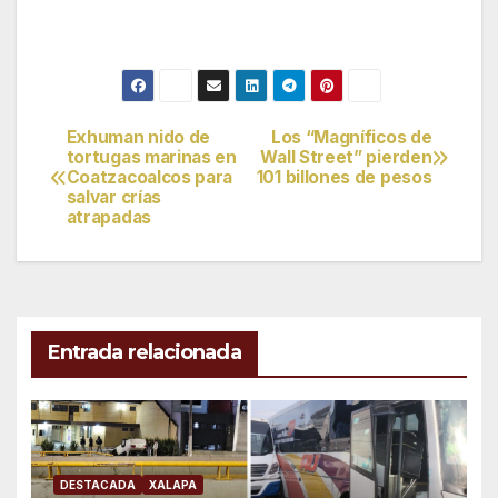
Exhuman nido de
Los “Magníficos de
Navegación
tortugas marinas en
Wall Street” pierden
Coatzacoalcos para
101 billones de pesos
de
salvar crías
atrapadas
entradas
Entrada relacionada
DESTACADA
XALAPA