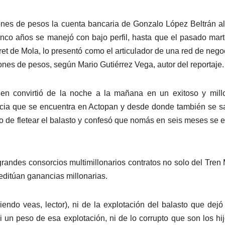
lones de pesos la cuenta bancaria de Gonzalo López Beltrán al
inco años se manejó con bajo perfil, hasta que el pasado mar
ret de Mola, lo presentó como el articulador de una red de nego
lones de pesos, según Mario Gutiérrez Vega, autor del reportaje.
n convirtió de la noche a la mañana en un exitoso y millo
ncia que se encuentra en Actopan y desde donde también se s
o de fletear el balasto y confesó que nomás en seis meses se 
andes consorcios multimillonarios contratos no solo del Tren
editúan ganancias millonarias.
endo veas, lector), ni de la explotación del balasto que dejó
 un peso de esa explotación, ni de lo corrupto que son los hi