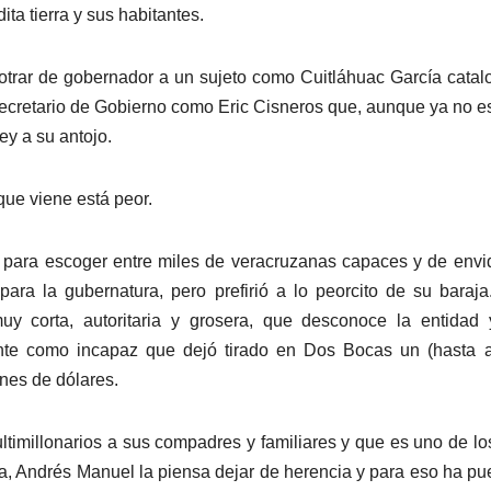
ta tierra y sus habitantes.
otrar de gobernador a un sujeto como Cuitláhuac García cata
 secretario de Gobierno como Eric Cisneros que, aunque ya no e
ley a su antojo.
que viene está peor.
 para escoger entre miles de veracruzanas capaces y de envi
a para la gubernatura, pero prefirió a lo peorcito de su baraj
y corta, autoritaria y grosera, que desconoce la entidad 
nte como incapaz que dejó tirado en Dos Bocas un (hasta a
ones de dólares.
timillonarios a sus compadres y familiares y que es uno de l
a, Andrés Manuel la piensa dejar de herencia y para eso ha pu