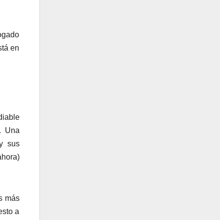
logado
stá en
diable
a. Una
y sus
hora)
os más
esto a