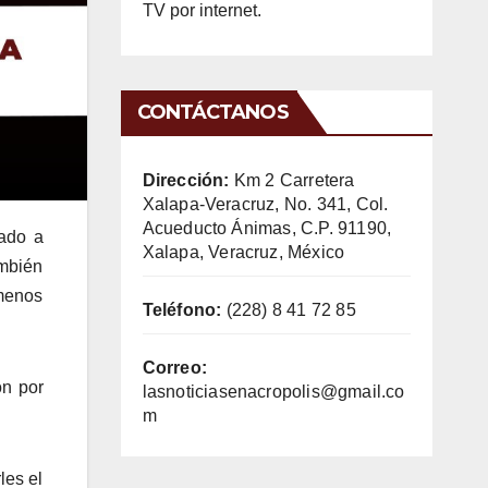
TV por internet.
CONTÁCTANOS
Dirección:
Km 2 Carretera
Xalapa-Veracruz, No. 341, Col.
Acueducto Ánimas, C.P. 91190,
zado a
Xalapa, Veracruz, México
ambién
 menos
Teléfono:
(228) 8 41 72 85
Correo:
on por
lasnoticiasenacropolis@gmail.co
m
les el