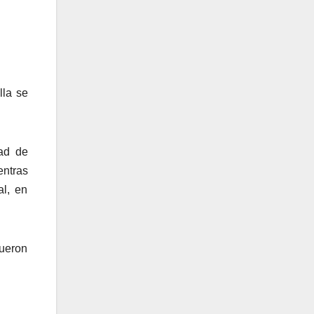
lla se
dad de
entras
al, en
ueron