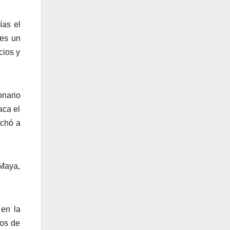
ías el
tes un
cios y
nario
aca el
echó a
 Maya,
 en la
jos de