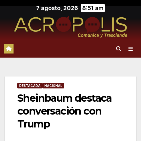
Saltar
7 agosto, 2026
8:51 am
al
contenido
DESTACADA
NACIONAL
Sheinbaum destaca
conversación con
Trump