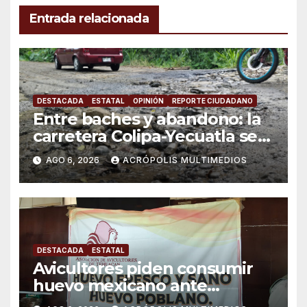
Entrada relacionada
DESTACADA
ESTATAL
OPINIÓN
REPORTE CIUDADANO
Entre baches y abandono: la
carretera Colipa-Yecuatla se
convierte en un riesgo diario
AGO 6, 2026
ACRÓPOLIS MULTIMEDIOS
DESTACADA
ESTATAL
Avicultores piden consumir
huevo mexicano ante
importaciones