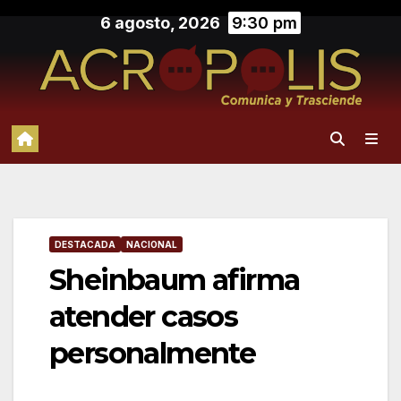
Saltar
6 agosto, 2026
9:30 pm
al
contenido
DESTACADA
NACIONAL
Sheinbaum afirma
atender casos
personalmente