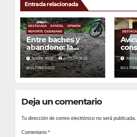
Entrada relacionada
DESTACADA
ESTATAL
OPINIÓN
REPORTE CIUDADANO
DESTACA
Entre baches y
Avic
abandono: la
con
carretera Colipa-
mexi
AGO 6, 2026
ACRÓPOLIS
AGO 6
Yecuatla se
impo
convierte en un
MULTIMEDIOS
MULTIM
riesgo diario
Deja un comentario
Tu dirección de correo electrónico no será publicada.
Comentario
*