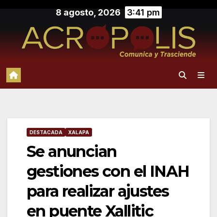
Saltar
8 agosto, 2026
3:41 pm
al
contenido
DESTACADA
XALAPA
Se anuncian
gestiones con el INAH
para realizar ajustes
en puente Xallitic