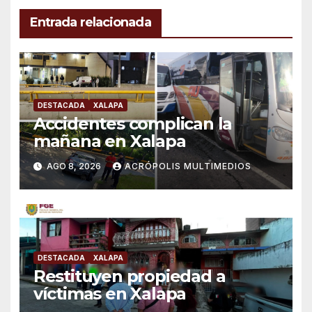
Entrada relacionada
DESTACADA
XALAPA
Accidentes complican la
mañana en Xalapa
AGO 8, 2026
ACRÓPOLIS MULTIMEDIOS
DESTACADA
XALAPA
Restituyen propiedad a
víctimas en Xalapa