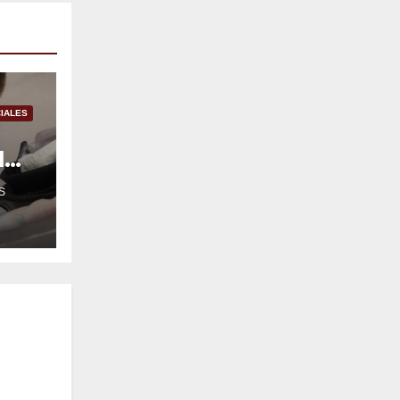
IALES
l
S