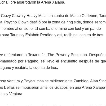
ucha libre abarrotaron la Arena Xalapa.
, Crazy Clown y Heavy Metal en contra de Marco Corleone, Tau
a, Psycho Clown desfiló por la zona de ring side, donde se tom
 nombre al unísono. El combate terminó con foul y un par de
para Taurus y Eslabón Perdido y así, recibir el conteo de tres
Lee enfrentaron a Texano Jr., The Power y Poseidon. Después
 comandado por Pagano, se llevo el encuentro después de q
gano y recibiría la cuenta de tres.
 Jessy Ventura y Payacumba se midieron ante Zumbido, Alan Sto
las Bellas se impusieron ante los Guapos, en una Arena Xalapa
Jessy Ventura.