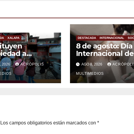
DA
XALAPA
DESTACADA
INTERNACIONAL
SOC
ituyen
8 de agosto: Día
iedad a
Internacional de
imas en Xalapa
Gato
, 2026
ACRÓPOLIS
AGO 8, 2026
ACRÓPOLI
EDIOS
MULTIMEDIOS
Los campos obligatorios están marcados con
*