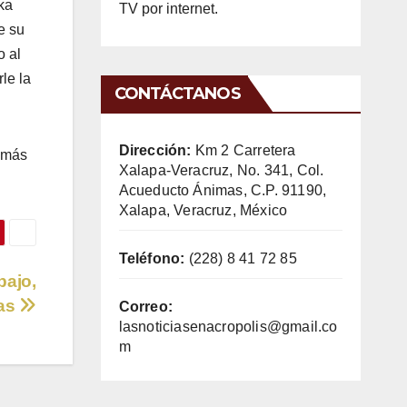
ka
TV por internet.
e su
o al
le la
CONTÁCTANOS
Dirección:
Km 2 Carretera
 más
Xalapa-Veracruz, No. 341, Col.
Acueducto Ánimas, C.P. 91190,
Xalapa, Veracruz, México
Teléfono:
(228) 8 41 72 85
bajo,
ias
Correo:
lasnoticiasenacropolis@gmail.co
m