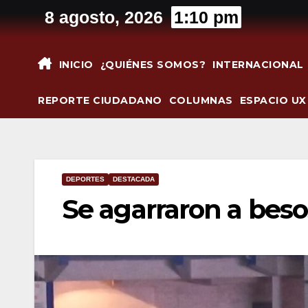
Saltar
8 agosto, 2026
1:10 pm
al
contenido
INICIO
¿QUIÉNES SOMOS?
INTERNACIONAL
REPORTE CIUDADANO
COLUMNAS
ESPACIO UX
DEPORTES
DESTACADA
Se agarraron a beso