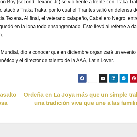
n Boy (second: Texano Jr.) se vio frente a frente con Traka Tra
. atacó a Traka Traka, por lo cual el Tirantes salió en defensa d
ía Texana. Al final, el veterano xalapeño, Caballero Negro, entr
e quedó en la lona todo ensangrentado. Esto llevó al referee a dar
n.
Mundial, dio a conocer que en diciembre organizará un evento
nético y el director de talento de la AAA, Latin Lover.
 asalto
Ordeña en La Joya más que un simple tra
osa
una tradición viva que une a las famil