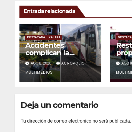
Entrada relacionada
DESTACADA
XALAPA
DESTACA
Accidentes
Rest
complican la
prop
mañana en Xalapa
víct
AGO 8, 2026
ACRÓPOLIS
AGO 8
MULTIMEDIOS
MULTIM
Deja un comentario
Tu dirección de correo electrónico no será publicada.