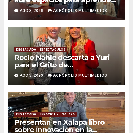
prevenir y transformar las
AGO 3, 2026
ACRÓPOLIS MULTIMEDIOS
violencias
DESTACADA
ESPECTÁCULOS
Rocío Nahle descarta a Yuri
para el Grito de
Independencia, pero analiza
AGO 3, 2026
ACRÓPOLIS MULTIMEDIOS
homenaje con estatua
DESTACADA
ESPACIO UX
XALAPA
Presentan en Xalapa libro
sobre innovación en la