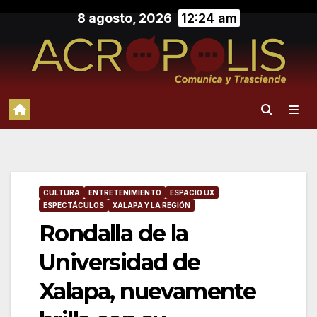
Saltar
8 agosto, 2026
12:24 am
al
contenido
CULTURA
ENTRETENIMIENTO
ESPACIO UX
ESPECTÁCULOS
XALAPA Y LA REGIÓN
Rondalla de la
Universidad de
Xalapa, nuevamente