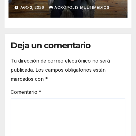
formación científica
AGO 2, 2026
ACRÓPOLIS MULTIMEDIOS
universitaria
Deja un comentario
Tu dirección de correo electrónico no será
publicada.
Los campos obligatorios están
marcados con
*
Comentario
*